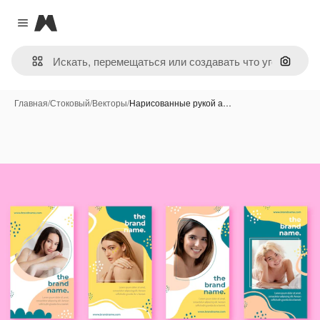
Magnific
Close menu
Поиск 
Главная
/
Стоковый
/
Векторы
/
Нарисованные рукой а…