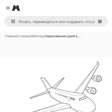
Magnific
Close menu
Поиск 
Главная
/
Стоковый
/
Векторы
/
Нарисованная рукой и…