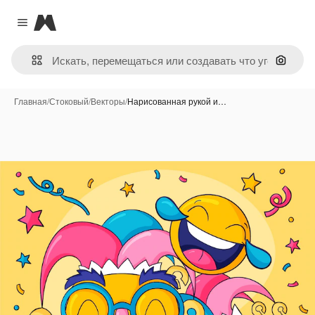
Magnific
Close menu
Поиск 
Главная
/
Стоковый
/
Векторы
/
Нарисованная рукой и…