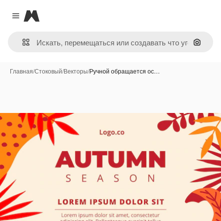
Magnific
Close menu
Поиск 
Главная
/
Стоковый
/
Векторы
/
Ручной обращается ос…