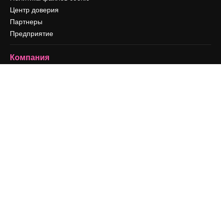
Центр доверия
Партнеры
Предприятие
Компания
Цены
О нас
Reviews
Вакансии
Поиск тенденций
Блог
События
Slidesgo
Продайте свой контент
Помещение для прессы
Ищете magnific.ai
Связаться с нами