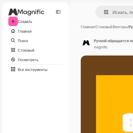
Создать
Главная
/
Стоковый
/
Векторы
/
Ру
Главная
Поиск
Ручной обращается п
magnific
Стоковый
Посмотреть
Все инструменты