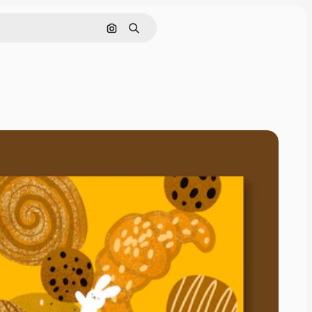
Поиск по изображению
Поиск