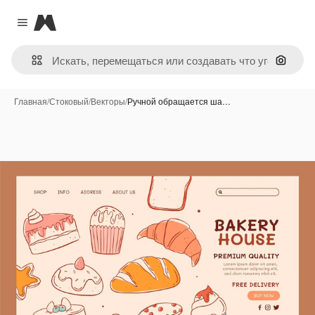
Magnific
Close menu
Поиск 
Главная
/
Стоковый
/
Векторы
/
Ручной обращается ша…