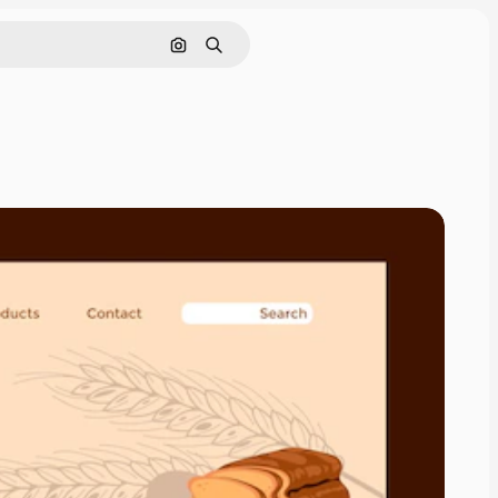
Поиск по изображению
Поиск