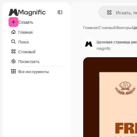
Создать
Главная
/
Стоковый
/
Векторы
/
Це
Главная
Поиск
Целевая страница ри
magnific
Стоковый
Посмотреть
Все инструменты