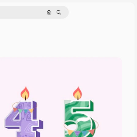
Поиск по изображению
Поиск