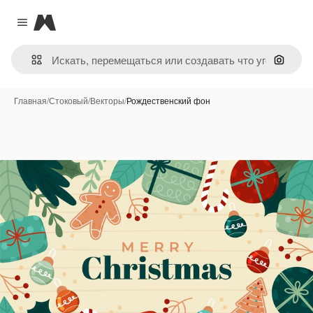
Magnific
Close menu
Поиск 
Главная
/
Стоковый
/
Векторы
/
Рождественский фон