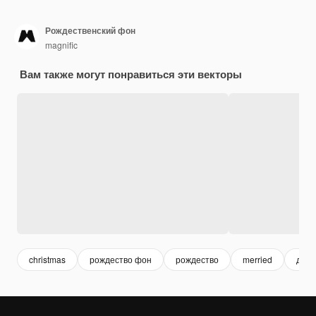
Рождественский фон
magnific
Вам также могут понравиться эти векторы
christmas
рождество фон
рождество
merried
дека