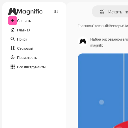
Создать
Главная
/
Стоковый
/
Векторы
/
На
Главная
Поиск
Набор рисованной е
magnific
Стоковый
Посмотреть
Все инструменты