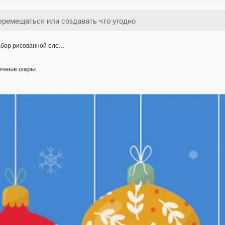
бор рисованной ело…
лочные шары