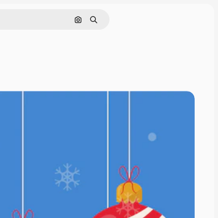
Поиск по изображению
Поиск