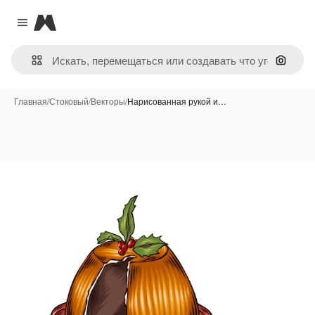
Magnific
Close menu
Поиск 
Главная
/
Стоковый
/
Векторы
/
Нарисованная рукой и…