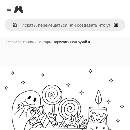
Magnific
Close menu
Поиск 
Главная
/
Стоковый
/
Векторы
/
Нарисованная рукой и…