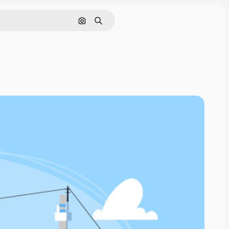
Поиск по изображению
Поиск