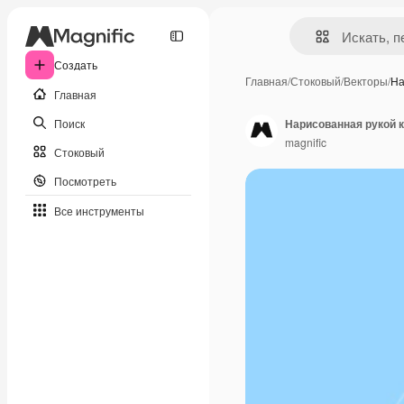
Создать
Главная
/
Стоковый
/
Векторы
/
На
Главная
Поиск
Нарисованная рукой 
magnific
Стоковый
Посмотреть
Все инструменты