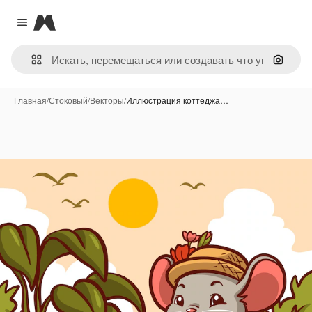
Magnific
Close menu
Поиск 
Главная
/
Стоковый
/
Векторы
/
Иллюстрация коттеджа…