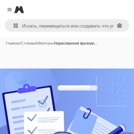
Magnific
Close menu
Поиск 
Главная
/
Стоковый
/
Векторы
/
Нарисованная вручную…