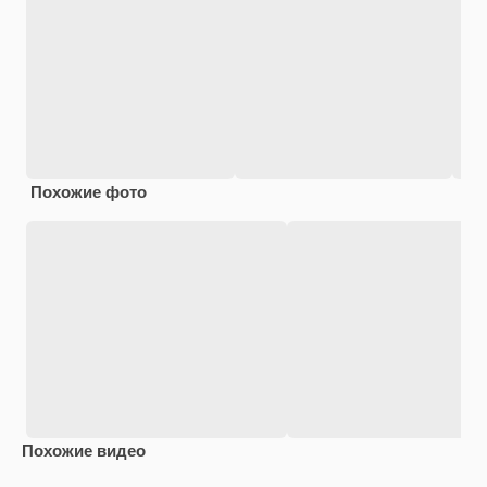
Похожие фото
Похожие видео
Premium
Premium
Premium
Premium
Сгенериров