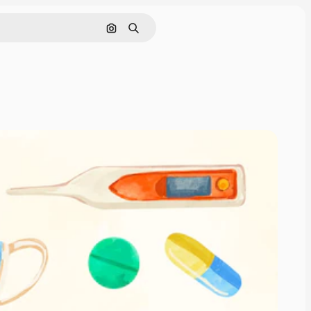
Поиск по изображению
Поиск