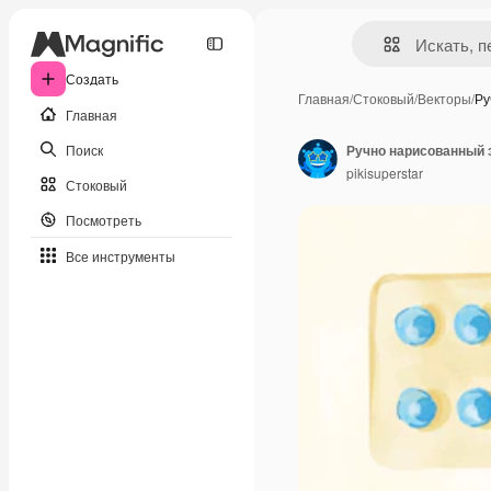
Создать
Главная
/
Стоковый
/
Векторы
/
Ру
Главная
Поиск
Ручно нарисованный 
pikisuperstar
Стоковый
Посмотреть
Все инструменты