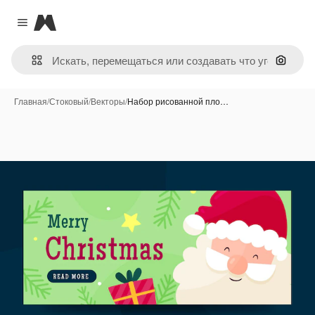
Magnific
Close menu
Поиск 
Главная
/
Стоковый
/
Векторы
/
Набор рисованной пло…