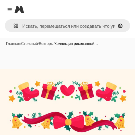
Magnific
Close menu
Поиск 
Главная
/
Стоковый
/
Векторы
/
Коллекция рисованной…