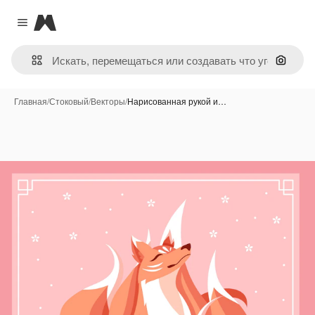
Magnific
Close menu
Поиск 
Главная
/
Стоковый
/
Векторы
/
Нарисованная рукой и…