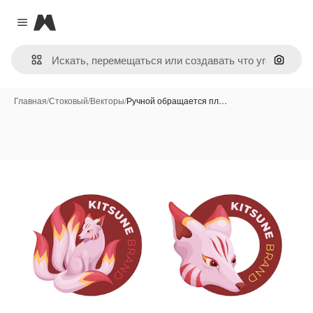
Magnific
Close menu
Поиск 
Главная
/
Стоковый
/
Векторы
/
Ручной обращается пл…