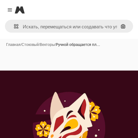
Magnific
Close menu
Поиск 
Главная
/
Стоковый
/
Векторы
/
Ручной обращается пл…