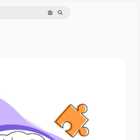
Поиск по изображению
Поиск