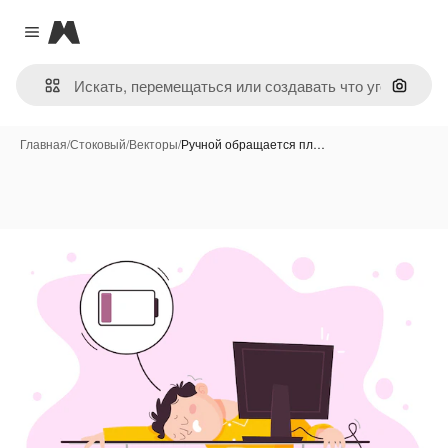
Magnific
Close menu
Поиск 
Главная
/
Стоковый
/
Векторы
/
Ручной обращается пл…