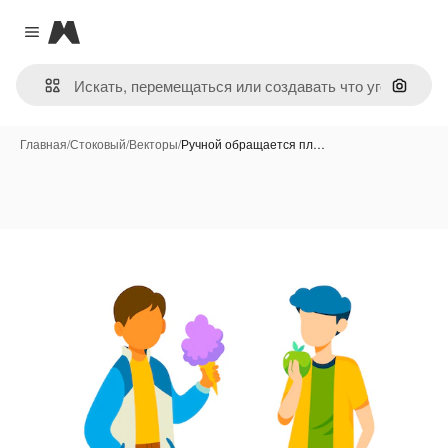
Magnific
Close menu
Поиск 
Главная
/
Стоковый
/
Векторы
/
Ручной обращается пл…