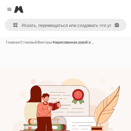
Magnific
Close menu
Поиск 
Главная
/
Стоковый
/
Векторы
/
Нарисованная рукой и…