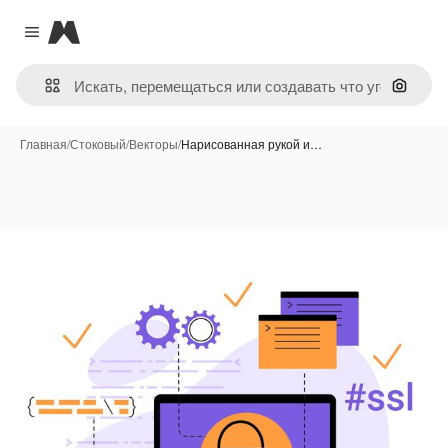
Magnific
Close menu
Поиск 
Главная
/
Стоковый
/
Векторы
/
Нарисованная рукой и…