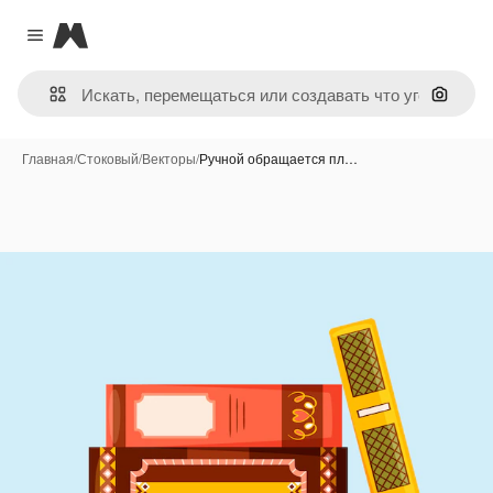
Magnific
Close menu
Поиск 
Главная
/
Стоковый
/
Векторы
/
Ручной обращается пл…