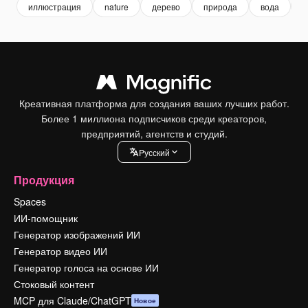
иллюстрация
nature
дерево
природа
вода
з
Креативная платформа для создания ваших лучших работ.
Более 1 миллиона подписчиков среди креаторов,
предприятий, агентств и студий.
Pусский
Продукция
Spaces
ИИ-помощник
Генератор изображений ИИ
Генератор видео ИИ
Генератор голоса на основе ИИ
Стоковый контент
MCP для Claude/ChatGPT
Новое