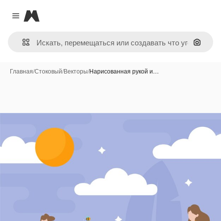
Magnific
Close menu
Поиск 
Главная
/
Стоковый
/
Векторы
/
Нарисованная рукой и…