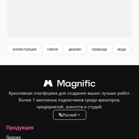
иллюстрация
nature
дерево
природа
вода
з
Креативная платформа для создания ваших лучших работ.
Более 1 миллиона подписчиков среди креаторов,
предприятий, агентств и студий.
Pусский
Продукция
Spaces