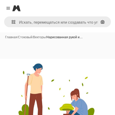
Magnific
Close menu
Поиск 
Главная
/
Стоковый
/
Векторы
/
Нарисованная рукой и…