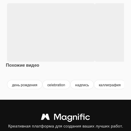
Похожие видео
Premium
Premium
день рождения
celebration
надпись
каллиграфия
Креативная платформа для создания ваших лучших работ.