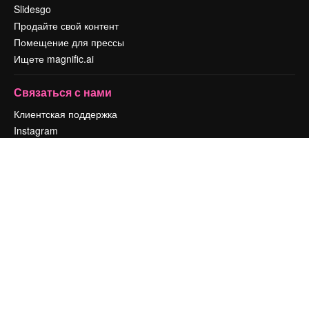
Slidesgo
Продайте свой контент
Помещение для прессы
Ищете magnific.ai
Связаться с нами
Клиентская поддержка
Instagram
YouTube
LinkedIn
TikTok
Discord
X
Reddit
Copyright © 2010-
2026
Freepik Company S.L.U.
Все права защищены
.