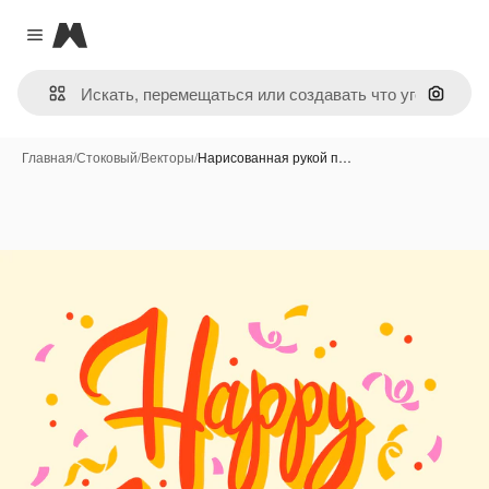
Magnific
Close menu
Поиск 
Главная
/
Стоковый
/
Векторы
/
Нарисованная рукой п…