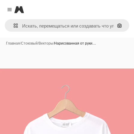
Magnific
Close menu
Поиск 
Главная
/
Стоковый
/
Векторы
/
Нарисованная от руки…