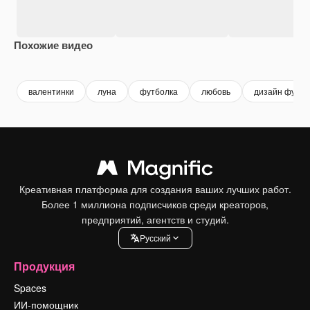
Похожие видео
Premium
Premium
Сгенерировано с помощью ИИ
Premium
Premium
Сгенериров
валентинки
луна
футболка
любовь
дизайн футбо
Креативная платформа для создания ваших лучших работ.
Более 1 миллиона подписчиков среди креаторов,
предприятий, агентств и студий.
Pусский
Продукция
Spaces
ИИ-помощник