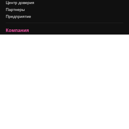
Центр доверия
Партнеры
Предприятие
Компания
Цены
О нас
Reviews
Вакансии
Поиск тенденций
Блог
События
Slidesgo
Продайте свой контент
Помещение для прессы
Ищете magnific.ai
Связаться с нами