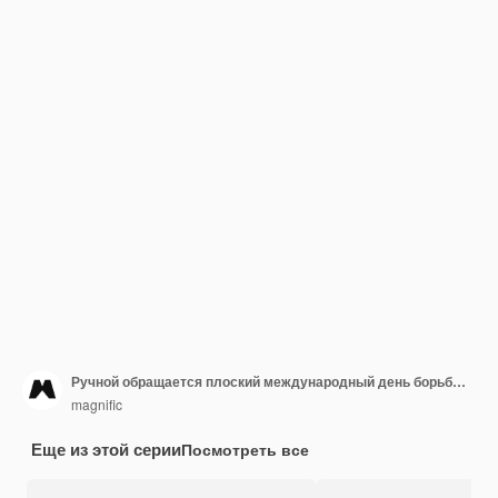
Ручной обращается плоский международный день борьбы за ликвидацию насилия в отношении женщин, набор вертикальных баннеров
magnific
Еще из этой серии
Посмотреть все