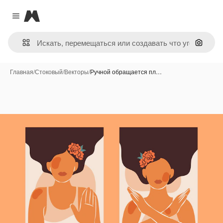
Magnific
Close menu
Поиск 
Главная
/
Стоковый
/
Векторы
/
Ручной обращается пл…