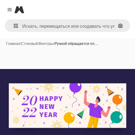
Magnific
Close menu
Поиск 
Главная
/
Стоковый
/
Векторы
/
Ручной обращается пл…