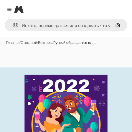
Magnific
Close menu
Поиск 
Главная
/
Стоковый
/
Векторы
/
Ручной обращается пл…