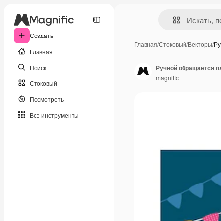
Создать
Главная
/
Стоковый
/
Векторы
/
Ру
Главная
Поиск
Ручной обращается пл
magnific
Стоковый
Посмотреть
Все инструменты