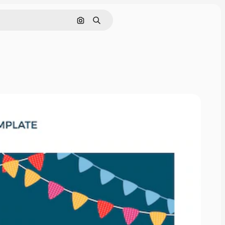
Поиск по изображению
Поиск