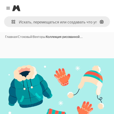
Magnific
Close menu
Поиск 
Главная
/
Стоковый
/
Векторы
/
Коллекция рисованной…