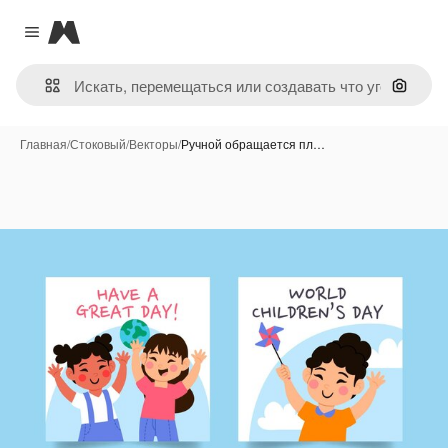
Magnific
Close menu
Поиск 
Главная
/
Стоковый
/
Векторы
/
Ручной обращается пл…