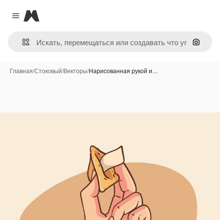
Magnific
Close menu
Поиск 
Главная
/
Стоковый
/
Векторы
/
Нарисованная рукой и…