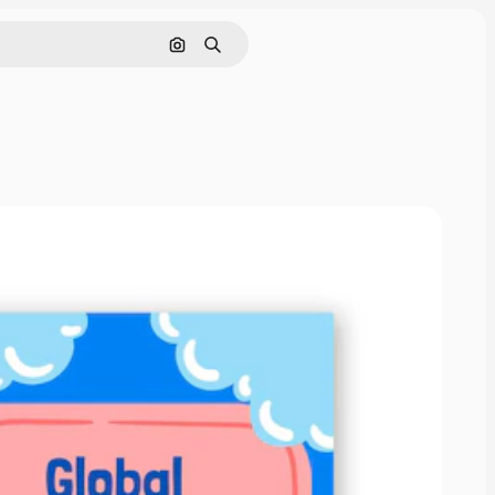
Поиск по изображению
Поиск