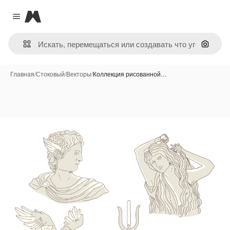
Magnific
Close menu
Поиск 
Главная
/
Стоковый
/
Векторы
/
Коллекция рисованной…