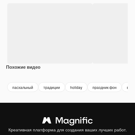
Похожие видео
Premium
Premium
Сгенерировано с помощью ИИ
Premium
Premium
Сгенериров
пасхальный
традиции
holiday
праздник фон
весн
Креативная платформа для создания ваших лучших работ.