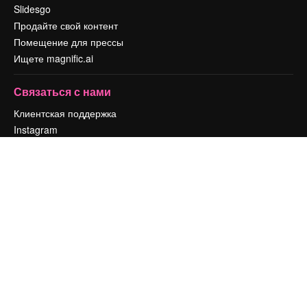
Slidesgo
Продайте свой контент
Помещение для прессы
Ищете magnific.ai
Связаться с нами
Клиентская поддержка
Instagram
YouTube
LinkedIn
TikTok
Discord
X
Reddit
Copyright © 2010-
2026
Freepik Company S.L.U.
Все права защищены
.