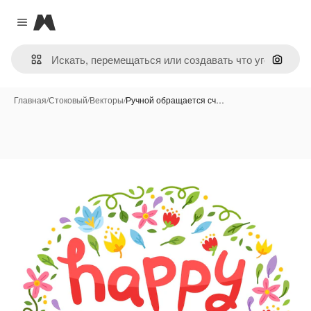
Magnific
Close menu
Поиск 
Главная
/
Стоковый
/
Векторы
/
Ручной обращается сч…