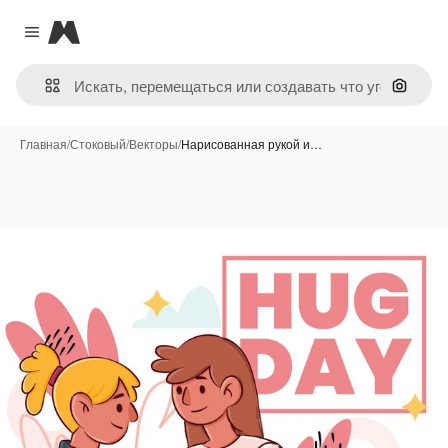
Magnific
Close menu
Поиск 
Главная
/
Стоковый
/
Векторы
/
Нарисованная рукой и…