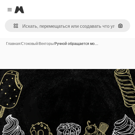
Magnific
Close menu
Поиск 
Главная
/
Стоковый
/
Векторы
/
Ручной обращается мо…