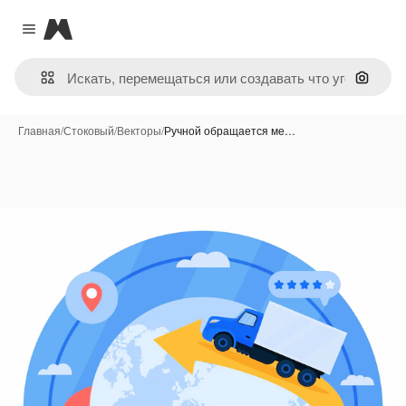
Magnific
Close menu
Поиск 
Главная
/
Стоковый
/
Векторы
/
Ручной обращается ме…