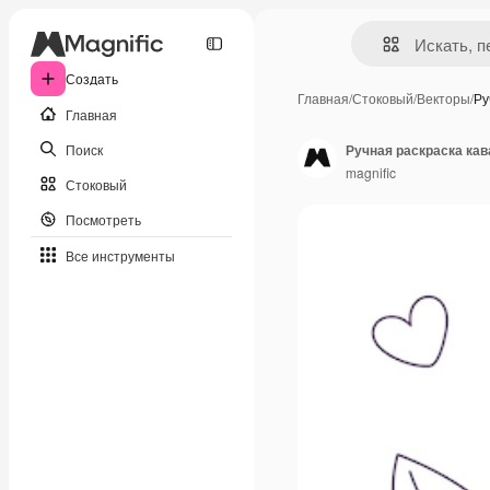
Создать
Главная
/
Стоковый
/
Векторы
/
Ру
Главная
Поиск
Ручная раскраска кав
magnific
Стоковый
Посмотреть
Все инструменты