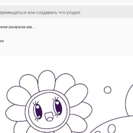
чная раскраска кав…
аи