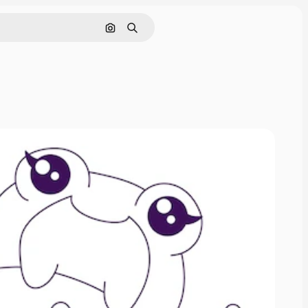
Поиск по изображению
Поиск