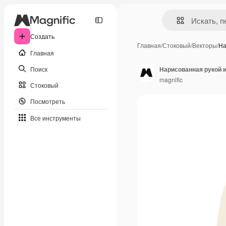
Создать
Главная
/
Стоковый
/
Векторы
/
На
Главная
Поиск
Нарисованная рукой 
magnific
Стоковый
Посмотреть
Все инструменты