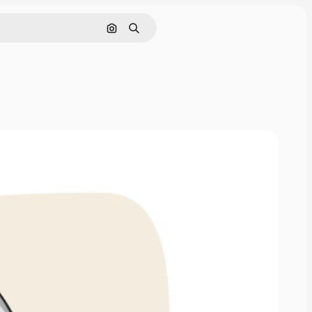
Поиск по изображению
Поиск