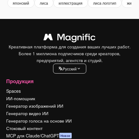
японский
лиса
иллюстрация
лиса логотип
живот
Креативная платформа для создания ваших лучших работ.
Более 1 миллиона подписчиков среди креаторов,
предприятий, агентств и студий.
Pусский
Продукция
Spaces
ИИ-помощник
Генератор изображений ИИ
Генератор видео ИИ
Генератор голоса на основе ИИ
Стоковый контент
MCP для Claude/ChatGPT
Новое