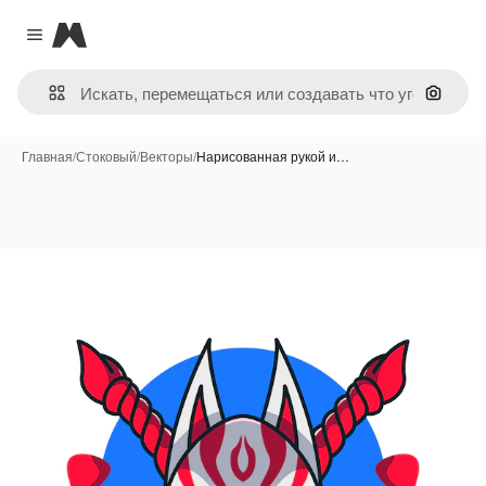
Magnific
Close menu
Поиск 
Главная
/
Стоковый
/
Векторы
/
Нарисованная рукой и…