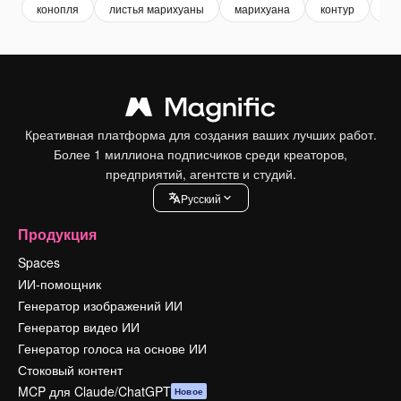
конопля
листья марихуаны
марихуана
контур
цв
Креативная платформа для создания ваших лучших работ.
Более 1 миллиона подписчиков среди креаторов,
предприятий, агентств и студий.
Pусский
Продукция
Spaces
ИИ-помощник
Генератор изображений ИИ
Генератор видео ИИ
Генератор голоса на основе ИИ
Стоковый контент
MCP для Claude/ChatGPT
Новое