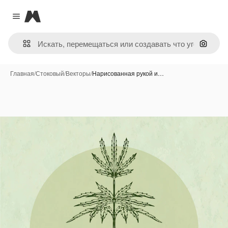
Magnific
Close menu
Поиск 
Главная
/
Стоковый
/
Векторы
/
Нарисованная рукой и…