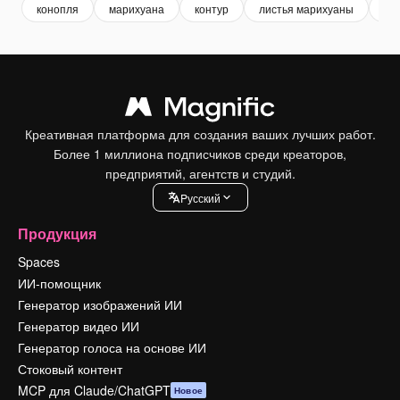
конопля
марихуана
контур
листья марихуаны
ил
Креативная платформа для создания ваших лучших работ.
Более 1 миллиона подписчиков среди креаторов,
предприятий, агентств и студий.
Pусский
Продукция
Spaces
ИИ-помощник
Генератор изображений ИИ
Генератор видео ИИ
Генератор голоса на основе ИИ
Стоковый контент
MCP для Claude/ChatGPT
Новое