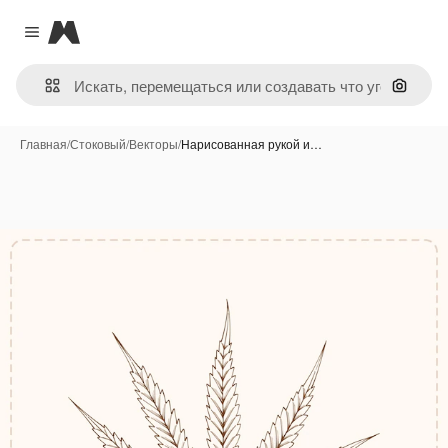
Magnific
Close menu
Поиск 
Главная
/
Стоковый
/
Векторы
/
Нарисованная рукой и…